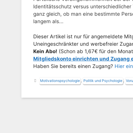
Identitätsschutz versus unterschiedliche
ganz gleich, ob man eine bestimmte Perso
langem als...
Dieser Artikel ist nur für angemeldete Mitg
Uneingeschränkter und werbefreier Zugang
Kein Abo!
(Schon ab 1,67€ für den Monat
Mitgliedskonto einrichten und Zugang
Haben Sie bereits einen Zugang?
Hier ei
Schlagwörter
Motivationspsychologie
,
Politik und Psychologie
,
Voru