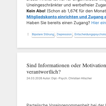
Uneingeschränkter und werbefreier Zugang
Kein Abo!
(Schon ab 1,67€ für den Monat
Mitgliedskonto einrichten und Zugang
Haben Sie bereits einen Zugang?
Hier ei
Schlagwörter
Bipolare Störung
,
Depression
,
Entscheidungspsycholo
Sind Informationen oder Motivation
verantwortlich?
24.03.2026
Autor: Dipl.-Psych. Christian Hilscher
Parteiische Voreingenommenheit bei der 