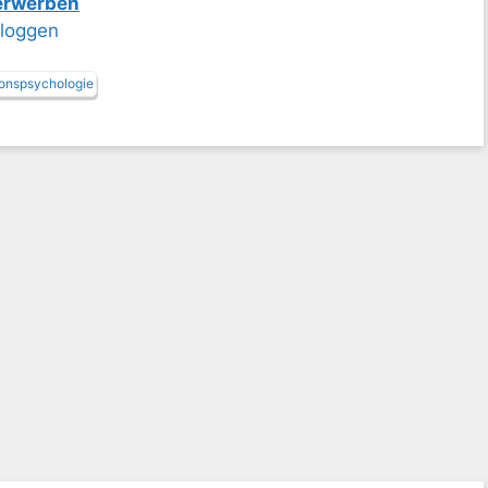
 erwerben
nloggen
ionspsychologie