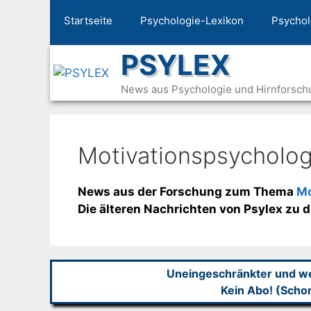
Zum
Startseite
Psychologie-Lexikon
Psychol
Inhalt
springen
PSYLEX
News aus Psychologie und Hirnforsch
Motivationspsycholog
News aus der Forschung zum Thema
Mo
Die älteren Nachrichten von Psylex zu
Uneingeschränkter und wer
Kein Abo! (Scho