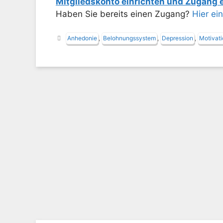
Mitgliedskonto einrichten und Zugang
Haben Sie bereits einen Zugang?
Hier ei
Schlagwörter
Anhedonie
,
Belohnungssystem
,
Depression
,
Motivat