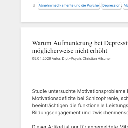
Schlagwörter
Abnehmmedikamente und die Psyche
,
Depression
,
Mo
Warum Aufmunterung bei Depressive
möglicherweise nicht erhöht
09.04.2026
Autor: Dipl.-Psych. Christian Hilscher
Studie untersuchte Motivationsprobleme 
Motivationsdefizite bei Schizophrenie, 
beeinträchtigen die funktionelle Leistungs
Bildungsengagement und zwischenmenschl
Dieser Artikel ist nur für angemeldete Mitg