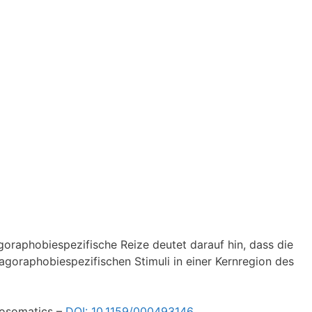
oraphobiespezifische Reize deutet darauf hin, dass die
agoraphobiespezifischen Stimuli in einer Kernregion des
hosomatics –
DOI: 10.1159/000493146