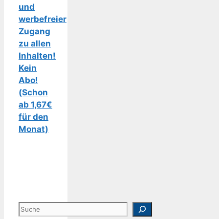
und
werbefreier
Zugang
zu allen
Inhalten!
Kein
Abo!
(Schon
ab 1,67€
für den
Monat)
Suchen