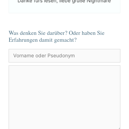
Danke fürs lesen, liebe grüße Nightmare
Was denken Sie darüber? Oder haben Sie
Erfahrungen damit gemacht?
Vorname
oder
Pseudonym
Kommentar