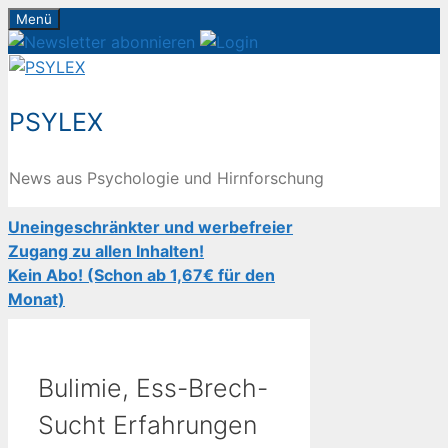
Zum
Menü
Inhalt
springen
PSYLEX
News aus Psychologie und Hirnforschung
Uneingeschränkter und werbefreier
Zugang zu allen Inhalten!
Kein Abo! (Schon ab 1,67€ für den
Monat)
Bulimie, Ess-Brech-
Sucht Erfahrungen