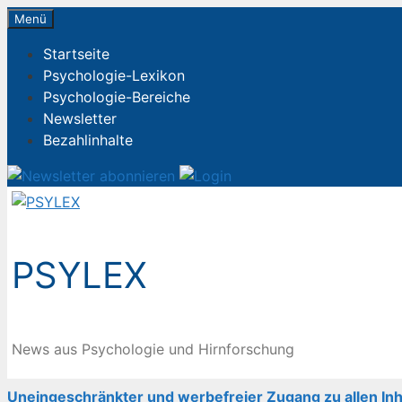
Zum
Menü
Inhalt
Startseite
springen
Psychologie-Lexikon
Psychologie-Bereiche
Newsletter
Bezahlinhalte
PSYLEX
News aus Psychologie und Hirnforschung
Uneingeschränkter und werbefreier Zugang zu allen Inh