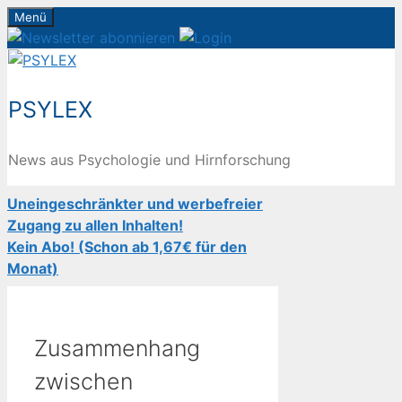
Zum
Menü
Inhalt
springen
PSYLEX
News aus Psychologie und Hirnforschung
Uneingeschränkter und werbefreier
Zugang zu allen Inhalten!
Kein Abo! (Schon ab 1,67€ für den
Monat)
Zusammenhang
zwischen