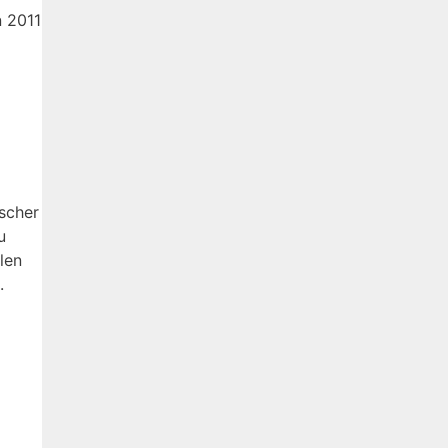
n 2011
rscher
u
len
.