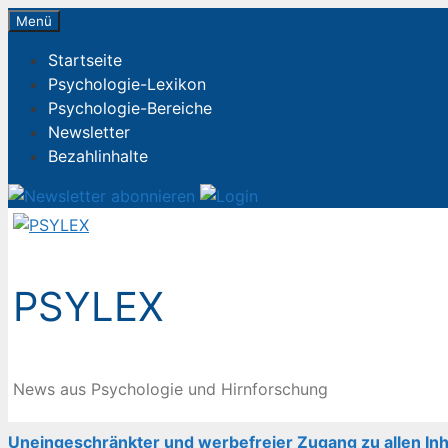
Zum
Menü
Inhalt
Startseite
springen
Psychologie-Lexikon
Psychologie-Bereiche
Newsletter
Bezahlinhalte
PSYLEX
News aus Psychologie und Hirnforschung
Uneingeschränkter und werbefreier Zugang zu allen Inh