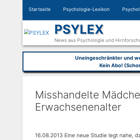
Zum
Startseite
Psychologie-Lexikon
Psychol
Inhalt
springen
PSYLEX
News aus Psychologie und Hirnforsch
Uneingeschränkter und wer
Kein Abo! (Scho
Misshandelte Mädchen
Erwachsenenalter
16.08.2013 Eine neue Studie legt nahe, d