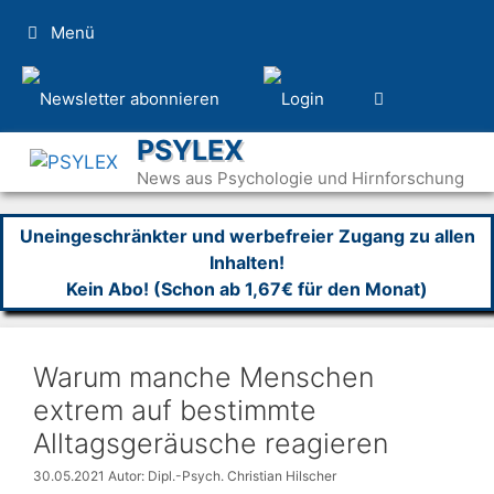
Zum
Menü
Inhalt
springen
PSYLEX
News aus Psychologie und Hirnforschung
Uneingeschränkter und werbefreier Zugang zu allen
Inhalten!
Kein Abo! (Schon ab 1,67€ für den Monat)
Warum manche Menschen
extrem auf bestimmte
Alltagsgeräusche reagieren
30.05.2021
Autor: Dipl.-Psych. Christian Hilscher