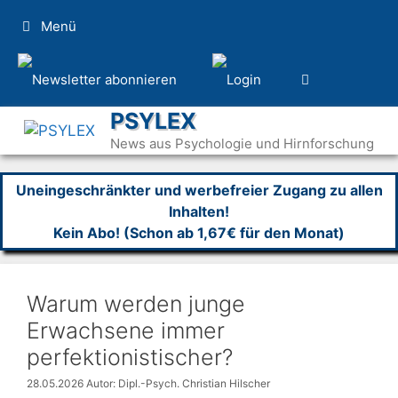
Zum
Menü
Inhalt
springen
PSYLEX
News aus Psychologie und Hirnforschung
Uneingeschränkter und werbefreier Zugang zu allen
Inhalten!
Kein Abo! (Schon ab 1,67€ für den Monat)
Warum werden junge
Erwachsene immer
perfektionistischer?
28.05.2026
Autor: Dipl.-Psych. Christian Hilscher