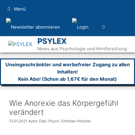
Zum
Menü
Inhalt
springen
PSYLEX
News aus Psychologie und Hirnforschung
Uneingeschränkter und werbefreier Zugang zu allen
Inhalten!
Kein Abo! (Schon ab 1,67€ für den Monat)
Wie Anorexie das Körpergefühl
verändert
13.01.2021
Autor: Dipl.-Psych. Christian Hilscher