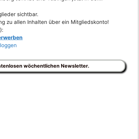
lieder sichtbar.
 zu allen Inhalten über ein Mitgliedskonto!
):
 erwerben
nloggen
stenlosen wöchentlichen Newsletter.