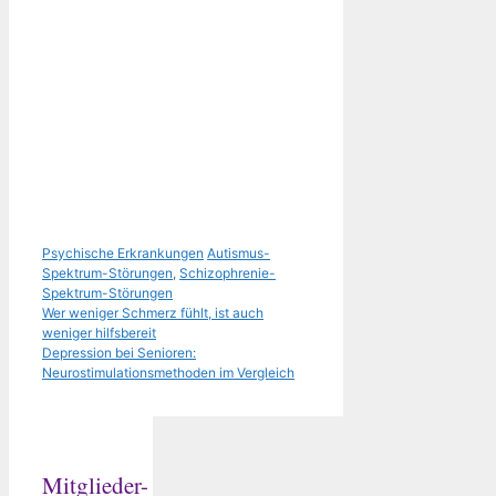
Kategorien
Schlagwörter
Psychische Erkrankungen
Autismus-
Spektrum-Störungen
,
Schizophrenie-
Spektrum-Störungen
Wer weniger Schmerz fühlt, ist auch
weniger hilfsbereit
Depression bei Senioren:
Neurostimulationsmethoden im Vergleich
Mitglieder-