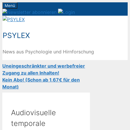
Zum
Menü
Inhalt
springen
PSYLEX
News aus Psychologie und Hirnforschung
Uneingeschränkter und werbefreier
Zugang zu allen Inhalten!
Kein Abo! (Schon ab 1,67€ für den
Monat)
Audiovisuelle
temporale