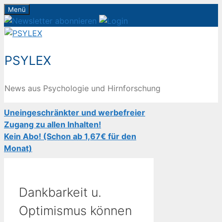
Zum
Menü
Inhalt
springen
PSYLEX
News aus Psychologie und Hirnforschung
Uneingeschränkter und werbefreier
Zugang zu allen Inhalten!
Kein Abo! (Schon ab 1,67€ für den
Monat)
Dankbarkeit u.
Optimismus können