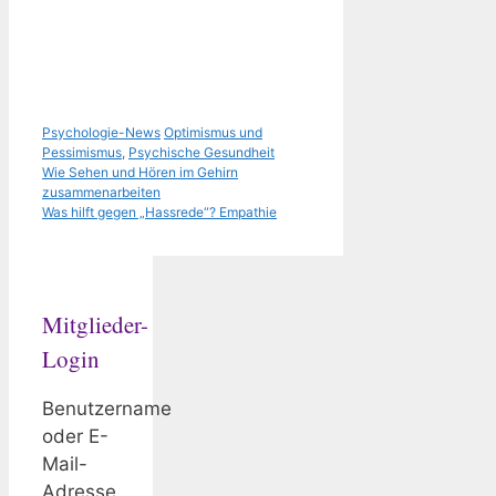
Kategorien
Schlagwörter
Psychologie-News
Optimismus und
Pessimismus
,
Psychische Gesundheit
Wie Sehen und Hören im Gehirn
zusammenarbeiten
Was hilft gegen „Hassrede“? Empathie
Mitglieder-
Login
Benutzername
oder E-
Mail-
Adresse