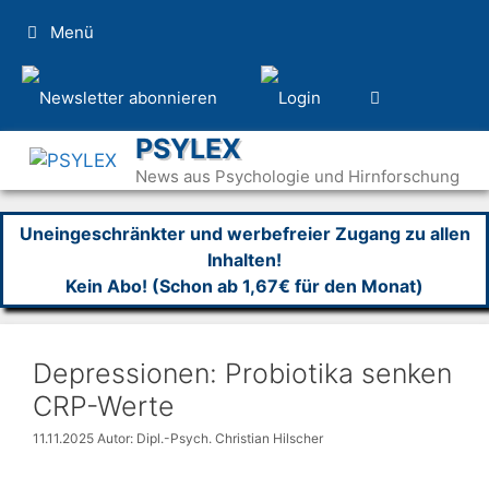
Zum
Menü
Inhalt
springen
PSYLEX
News aus Psychologie und Hirnforschung
Uneingeschränkter und werbefreier Zugang zu allen
Inhalten!
Kein Abo! (Schon ab 1,67€ für den Monat)
Depressionen: Probiotika senken
CRP-Werte
11.11.2025
Autor: Dipl.-Psych. Christian Hilscher