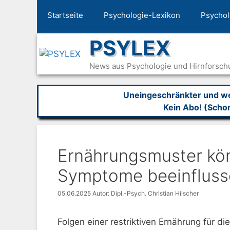
Zum
Startseite
Psychologie-Lexikon
Psychol
Inhalt
springen
PSYLEX
News aus Psychologie und Hirnforsch
Uneingeschränkter und wer
Kein Abo! (Scho
Ernährungsmuster kö
Symptome beeinfluss
05.06.2025
Autor: Dipl.-Psych. Christian Hilscher
Folgen einer restriktiven Ernährung für d