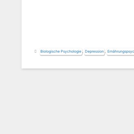
Schlagwörter
Biologische Psychologie
,
Depression
,
Ernährungspsyc