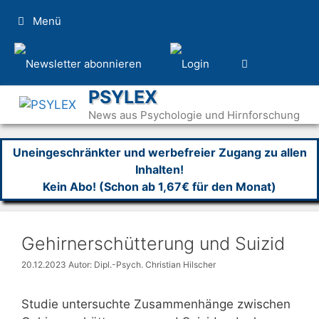
Zum
Menü
Inhalt
springen
PSYLEX
News aus Psychologie und Hirnforschung
Uneingeschränkter und werbefreier Zugang zu allen
Inhalten!
Kein Abo! (Schon ab 1,67€ für den Monat)
Gehirnerschütterung und Suizid
20.12.2023
Autor: Dipl.-Psych. Christian Hilscher
Studie untersuchte Zusammenhänge zwischen