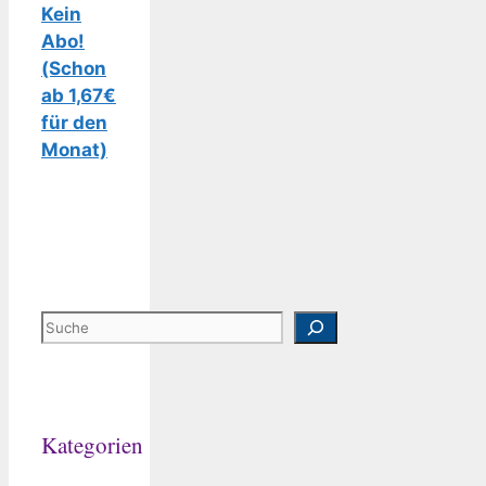
Kein
Abo!
(Schon
ab 1,67€
für den
Monat)
Suchen
Kategorien