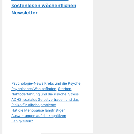
kostenlosen wöchentlichen
Newsletter.
Kategorien
Schlagwörter
Psychologie-News
Krebs und die Psyche
,
Psychisches Wohlbefinden
,
Sterben,
Nahtoderfahrung und die Psyche
,
Stress
ADHS, soziales Selbstvertrauen und das
Risiko für Alkoholprobleme
Hat die Menopause langfristigen
Auswirkungen auf die kognitiven
Fähigkeiten?