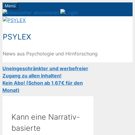
Zum
Menü
Inhalt
springen
PSYLEX
News aus Psychologie und Hirnforschung
Uneingeschränkter und werbefreier
Zugang zu allen Inhalten!
Kein Abo! (Schon ab 1,67€ für den
Monat)
Kann eine Narrativ-
basierte