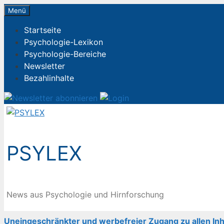
Zum
Menü
Inhalt
Startseite
springen
Psychologie-Lexikon
Psychologie-Bereiche
Newsletter
Bezahlinhalte
PSYLEX
News aus Psychologie und Hirnforschung
Uneingeschränkter und werbefreier Zugang zu allen Inh