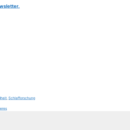
wsletter.
heit
,
Schlafforschung
ieres