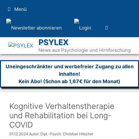
Zum
Menü
Inhalt
springen
PSYLEX
News aus Psychologie und Hirnforschung
Uneingeschränkter und werbefreier Zugang zu allen
Inhalten!
Kein Abo! (Schon ab 1,67€ für den Monat)
Kognitive Verhaltenstherapie
und Rehabilitation bei Long-
COVID
01.12.2024
Autor: Dipl.-Psych. Christian Hilscher