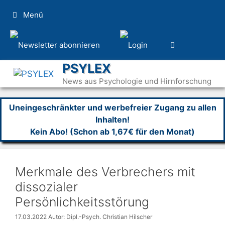
Zum
Menü
Inhalt
springen
PSYLEX
News aus Psychologie und Hirnforschung
Uneingeschränkter und werbefreier Zugang zu allen
Inhalten!
Kein Abo! (Schon ab 1,67€ für den Monat)
Merkmale des Verbrechers mit
dissozialer
Persönlichkeitsstörung
17.03.2022
Autor: Dipl.-Psych. Christian Hilscher