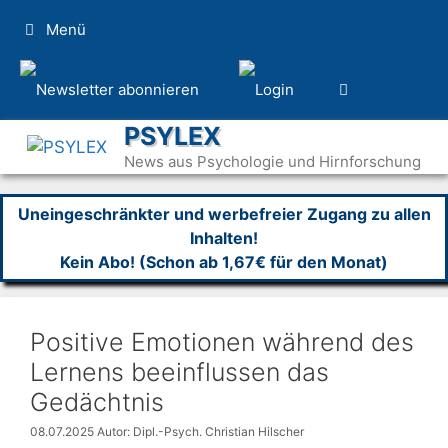
Zum
Menü
Inhalt
springen
PSYLEX
News aus Psychologie und Hirnforschung
Uneingeschränkter und werbefreier Zugang zu allen
Inhalten!
Kein Abo! (Schon ab 1,67€ für den Monat)
Positive Emotionen während des
Lernens beeinflussen das
Gedächtnis
08.07.2025
Autor: Dipl.-Psych. Christian Hilscher