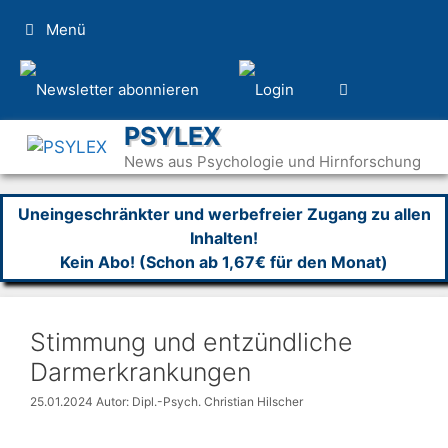
Zum
Menü
Inhalt
springen
PSYLEX
News aus Psychologie und Hirnforschung
Uneingeschränkter und werbefreier Zugang zu allen
Inhalten!
Kein Abo! (Schon ab 1,67€ für den Monat)
Stimmung und entzündliche
Darmerkrankungen
25.01.2024
Autor: Dipl.-Psych. Christian Hilscher