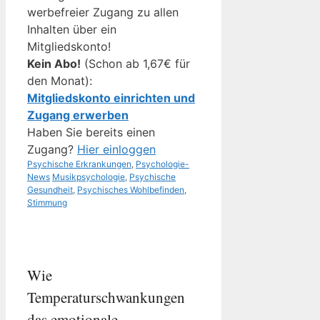
werbefreier Zugang zu allen
Inhalten über ein
Mitgliedskonto!
Kein Abo!
(Schon ab 1,67€ für
den Monat):
Mitgliedskonto einrichten und
Zugang erwerben
Haben Sie bereits einen
Zugang?
Hier einloggen
Kategorien
Psychische Erkrankungen
,
Psychologie-
Schlagwörter
News
Musikpsychologie
,
Psychische
Gesundheit
,
Psychisches Wohlbefinden
,
Stimmung
Wie
Temperaturschwankungen
das emotionale