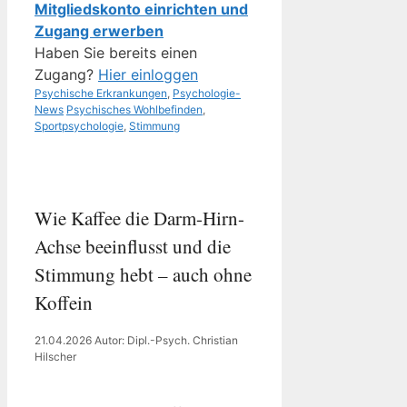
Mitgliedskonto einrichten und
Zugang erwerben
Haben Sie bereits einen
Zugang?
Hier einloggen
Kategorien
Psychische Erkrankungen
,
Psychologie-
Schlagwörter
News
Psychisches Wohlbefinden
,
Sportpsychologie
,
Stimmung
Wie Kaffee die Darm-Hirn-
Achse beeinflusst und die
Stimmung hebt – auch ohne
Koffein
21.04.2026
Autor: Dipl.-Psych. Christian
Hilscher