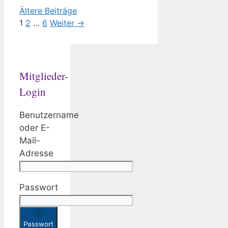
Ältere Beiträge
Seite
Seite
Seite
1
2
…
6
Weiter
→
Mitglieder-
Login
Benutzername
oder E-
Mail-
Adresse
Passwort
Passwort