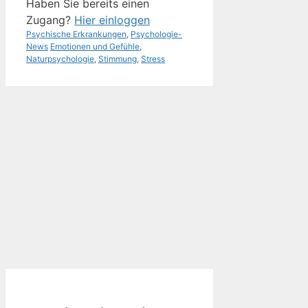
Haben Sie bereits einen
Zugang?
Hier einloggen
Kategorien
Psychische Erkrankungen
,
Psychologie-
Schlagwörter
News
Emotionen und Gefühle
,
Naturpsychologie
,
Stimmung
,
Stress