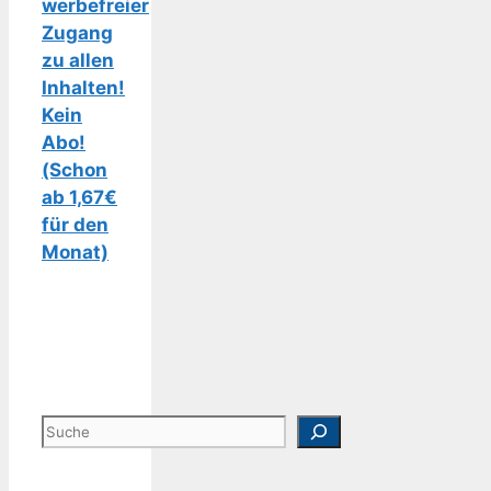
werbefreier
Zugang
zu allen
Inhalten!
Kein
Abo!
(Schon
ab 1,67€
für den
Monat)
Suchen