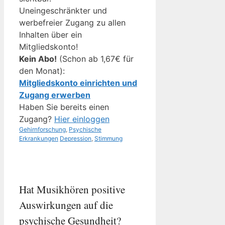
Uneingeschränkter und
werbefreier Zugang zu allen
Inhalten über ein
Mitgliedskonto!
Kein Abo!
(Schon ab 1,67€ für
den Monat):
Mitgliedskonto einrichten und
Zugang erwerben
Haben Sie bereits einen
Zugang?
Hier einloggen
Kategorien
Gehirnforschung
,
Psychische
Schlagwörter
Erkrankungen
Depression
,
Stimmung
Hat Musikhören positive
Auswirkungen auf die
psychische Gesundheit?