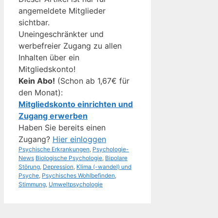
angemeldete Mitglieder
sichtbar.
Uneingeschränkter und
werbefreier Zugang zu allen
Inhalten über ein
Mitgliedskonto!
Kein Abo!
(Schon ab 1,67€ für
den Monat):
Mitgliedskonto einrichten und
Zugang erwerben
Haben Sie bereits einen
Zugang?
Hier einloggen
Kategorien
Psychische Erkrankungen
,
Psychologie-
Schlagwörter
News
Biologische Psychologie
,
Bipolare
Störung
,
Depression
,
Klima (-wandel) und
Psyche
,
Psychisches Wohlbefinden
,
Stimmung
,
Umweltpsychologie