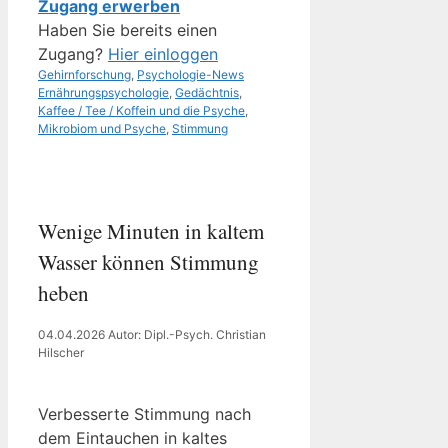
Zugang erwerben
Haben Sie bereits einen
Zugang?
Hier einloggen
Kategorien
Schlagwörter
Gehirnforschung
,
Psychologie-News
Ernährungspsychologie
,
Gedächtnis
,
Kaffee / Tee / Koffein und die Psyche
,
Mikrobiom und Psyche
,
Stimmung
Wenige Minuten in kaltem
Wasser können Stimmung
heben
04.04.2026
Autor: Dipl.-Psych. Christian
Hilscher
Verbesserte Stimmung nach
dem Eintauchen in kaltes