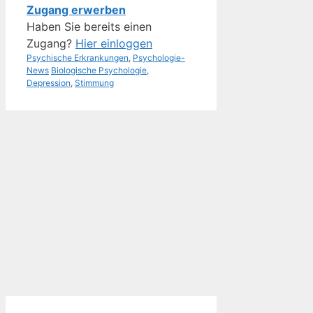
Zugang erwerben
Haben Sie bereits einen
Zugang?
Hier einloggen
Kategorien
Psychische Erkrankungen
,
Psychologie-
Schlagwörter
News
Biologische Psychologie
,
Depression
,
Stimmung