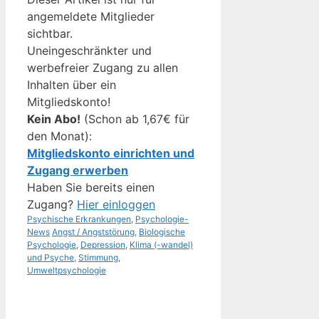
angemeldete Mitglieder
sichtbar.
Uneingeschränkter und
werbefreier Zugang zu allen
Inhalten über ein
Mitgliedskonto!
Kein Abo!
(Schon ab 1,67€ für
den Monat):
Mitgliedskonto einrichten und
Zugang erwerben
Haben Sie bereits einen
Zugang?
Hier einloggen
Kategorien
Psychische Erkrankungen
,
Psychologie-
Schlagwörter
News
Angst / Angststörung
,
Biologische
Psychologie
,
Depression
,
Klima (-wandel)
und Psyche
,
Stimmung
,
Umweltpsychologie