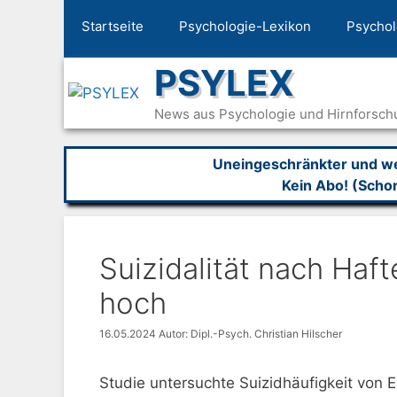
Zum
Startseite
Psychologie-Lexikon
Psychol
Inhalt
springen
PSYLEX
News aus Psychologie und Hirnforsch
Uneingeschränkter und wer
Kein Abo! (Scho
Suizidalität nach Haf
hoch
16.05.2024
Autor: Dipl.-Psych. Christian Hilscher
Studie untersuchte Suizidhäufigkeit von 