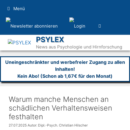
Zum
Menü
Inhalt
springen
PSYLEX
News aus Psychologie und Hirnforschung
Uneingeschränkter und werbefreier Zugang zu allen
Inhalten!
Kein Abo! (Schon ab 1,67€ für den Monat)
Warum manche Menschen an
schädlichen Verhaltensweisen
festhalten
27.07.2025
Autor: Dipl.-Psych. Christian Hilscher