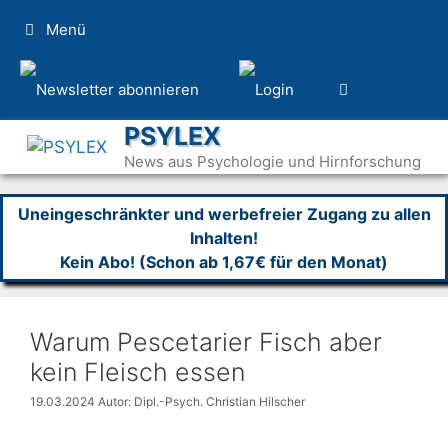
Zum
Menü
Inhalt
springen
PSYLEX
News aus Psychologie und Hirnforschung
Uneingeschränkter und werbefreier Zugang zu allen
Inhalten!
Kein Abo! (Schon ab 1,67€ für den Monat)
Warum Pescetarier Fisch aber
kein Fleisch essen
19.03.2024
Autor: Dipl.-Psych. Christian Hilscher