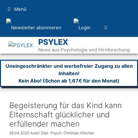
Zum
Menü
Inhalt
springen
PSYLEX
News aus Psychologie und Hirnforschung
Uneingeschränkter und werbefreier Zugang zu allen
Inhalten!
Kein Abo! (Schon ab 1,67€ für den Monat)
Begeisterung für das Kind kann
Elternschaft glücklicher und
erfüllender machen
28.04.2025
Autor: Dipl.-Psych. Christian Hilscher