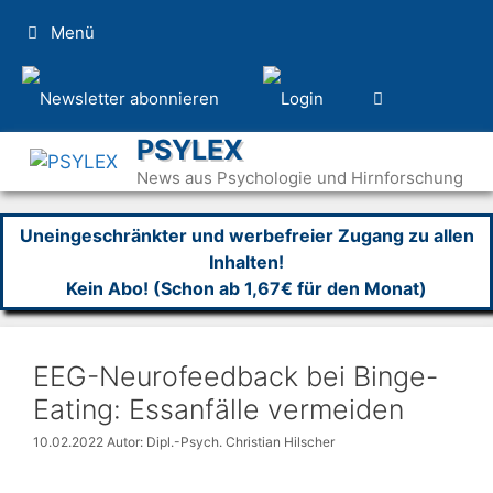
Zum
Menü
Inhalt
springen
PSYLEX
News aus Psychologie und Hirnforschung
Uneingeschränkter und werbefreier Zugang zu allen
Inhalten!
Kein Abo! (Schon ab 1,67€ für den Monat)
EEG-Neurofeedback bei Binge-
Eating: Essanfälle vermeiden
10.02.2022
Autor: Dipl.-Psych. Christian Hilscher