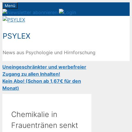
Zum
Menü
Inhalt
springen
PSYLEX
News aus Psychologie und Hirnforschung
Uneingeschränkter und werbefreier
Zugang zu allen Inhalten!
Kein Abo! (Schon ab 1,67€ für den
Monat)
Chemikalie in
Frauentränen senkt