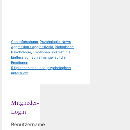
Kategorien
Schlagwörter
Gehirnforschung
,
Psychologie-News
Aggression / Aggressivität
,
Biologische
Psychologie
,
Emotionen und Gefühle
Einfluss von Schlafmangel auf die
Emotionen
5 Sprachen der Liebe, psychologisch
untersucht
Mitglieder-
Login
Benutzername