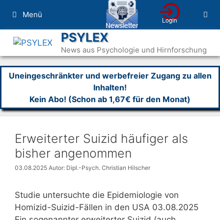
Zum
Menü
Inhalt
springen
PSYLEX
News aus Psychologie und Hirnforschung
Uneingeschränkter und werbefreier Zugang zu allen
Inhalten!
Kein Abo! (Schon ab 1,67€ für den Monat)
Erweiterter Suizid häufiger als
bisher angenommen
03.08.2025
Autor: Dipl.-Psych. Christian Hilscher
Studie untersuchte die Epidemiologie von
Homizid-Suizid-Fällen in den USA 03.08.2025
Ein sogenannter erweiterter Suizid (auch