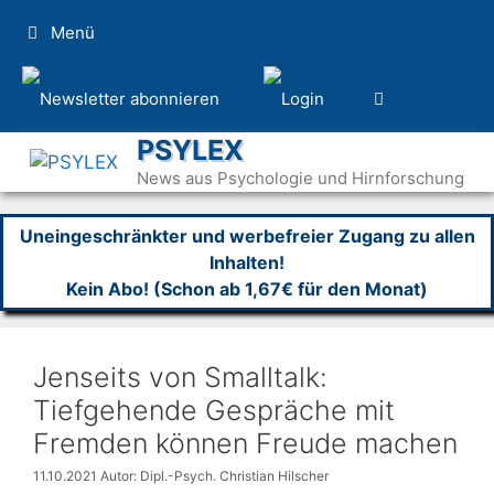
Zum
Menü
Inhalt
springen
PSYLEX
News aus Psychologie und Hirnforschung
Uneingeschränkter und werbefreier Zugang zu allen
Inhalten!
Kein Abo! (Schon ab 1,67€ für den Monat)
Jenseits von Smalltalk:
Tiefgehende Gespräche mit
Fremden können Freude machen
11.10.2021
Autor: Dipl.-Psych. Christian Hilscher