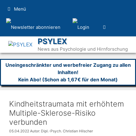
Zum
Menü
Inhalt
springen
PSYLEX
News aus Psychologie und Hirnforschung
Uneingeschränkter und werbefreier Zugang zu allen
Inhalten!
Kein Abo! (Schon ab 1,67€ für den Monat)
Kindheitstraumata mit erhöhtem
Multiple-Sklerose-Risiko
verbunden
05.04.2022
Autor: Dipl.-Psych. Christian Hilscher