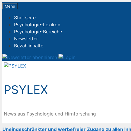
Zum
Menü
Inhalt
Startseite
springen
Psychologie-Lexikon
Psychologie-Bereiche
Newsletter
Bezahlinhalte
PSYLEX
News aus Psychologie und Hirnforschung
Uneingeschränkter und werbefreier Zugang zu allen Inh