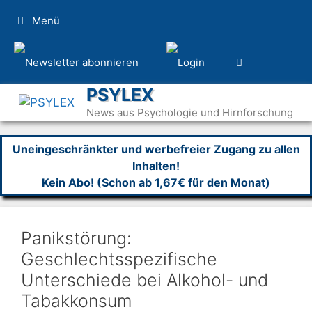
Zum
Menü
Inhalt
springen
PSYLEX
News aus Psychologie und Hirnforschung
Uneingeschränkter und werbefreier Zugang zu allen
Inhalten!
Kein Abo! (Schon ab 1,67€ für den Monat)
Panikstörung:
Geschlechtsspezifische
Unterschiede bei Alkohol- und
Tabakkonsum