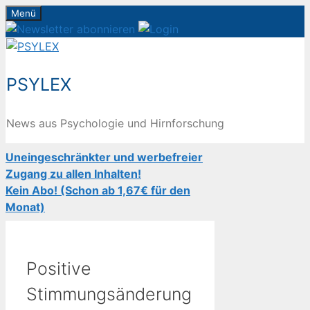
Zum
Menü
Inhalt
springen
PSYLEX
News aus Psychologie und Hirnforschung
Uneingeschränkter und werbefreier
Zugang zu allen Inhalten!
Kein Abo! (Schon ab 1,67€ für den
Monat)
Positive
Stimmungsänderung