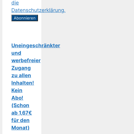
die
Datenschutzerklärung.
Uneingeschränkter
und
werbefreier
Zugang
zu allen
Inhalten!
Kein
Abo!
(Schon
ab 1,67€
für den
Monat)