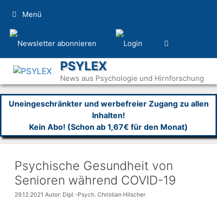
Zum
Menü
Inhalt
springen
PSYLEX
News aus Psychologie und Hirnforschung
Uneingeschränkter und werbefreier Zugang zu allen
Inhalten!
Kein Abo! (Schon ab 1,67€ für den Monat)
Psychische Gesundheit von
Senioren während COVID-19
29.12.2021
Autor: Dipl.-Psych. Christian Hilscher