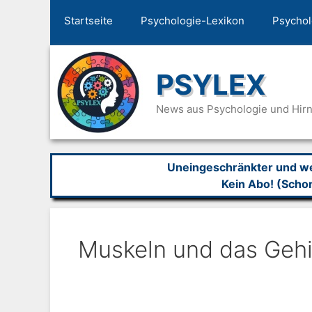
Zum
Startseite
Psychologie-Lexikon
Psychol
Inhalt
springen
PSYLEX
News aus Psychologie und Hir
Uneingeschränkter und wer
Kein Abo! (Scho
Muskeln und das Gehi