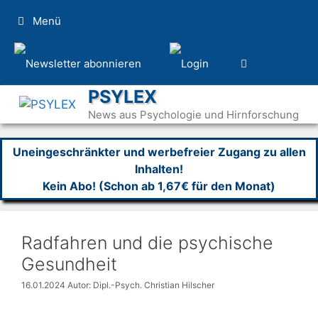
Zum
Menü
Inhalt
springen
PSYLEX
News aus Psychologie und Hirnforschung
Uneingeschränkter und werbefreier Zugang zu allen
Inhalten!
Kein Abo! (Schon ab 1,67€ für den Monat)
Radfahren und die psychische
Gesundheit
16.01.2024
Autor: Dipl.-Psych. Christian Hilscher