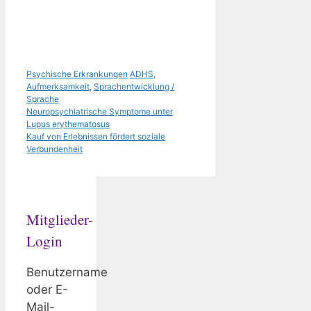
Kategorien
Schlagwörter
Psychische Erkrankungen
ADHS
,
Aufmerksamkeit
,
Sprachentwicklung /
Sprache
Neuropsychiatrische Symptome unter
Lupus erythematosus
Kauf von Erlebnissen fördert soziale
Verbundenheit
Mitglieder-
Login
Benutzername
oder E-
Mail-