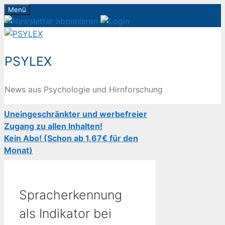
Zum
Menü
Inhalt
springen
PSYLEX
News aus Psychologie und Hirnforschung
Uneingeschränkter und werbefreier
Zugang zu allen Inhalten!
Kein Abo! (Schon ab 1,67€ für den
Monat)
Spracherkennung
als Indikator bei