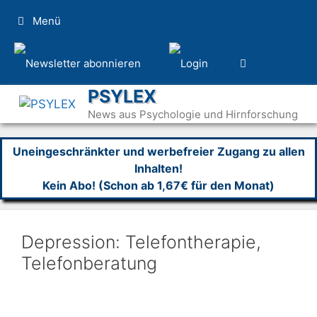
Zum
Menü
Inhalt
springen
PSYLEX
News aus Psychologie und Hirnforschung
Uneingeschränkter und werbefreier Zugang zu allen
Inhalten!
Kein Abo! (Schon ab 1,67€ für den Monat)
Depression: Telefontherapie,
Telefonberatung