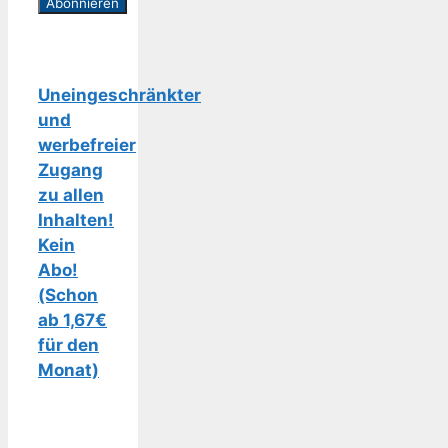
Uneingeschränkter
und
werbefreier
Zugang
zu allen
Inhalten!
Kein
Abo!
(Schon
ab 1,67€
für den
Monat)