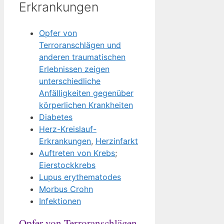
Erkrankungen
Opfer von
Terroranschlägen und
anderen traumatischen
Erlebnissen zeigen
unterschiedliche
Anfälligkeiten gegenüber
körperlichen Krankheiten
Diabetes
Herz-Kreislauf-
Erkrankungen
,
Herzinfarkt
Auftreten von Krebs
;
Eierstockkrebs
Lupus erythematodes
Morbus Crohn
Infektionen
Opfer von Terroranschlägen