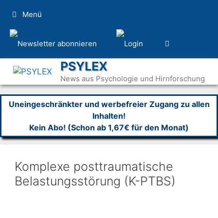
Zum
Menü
Inhalt
springen
PSYLEX
News aus Psychologie und Hirnforschung
Uneingeschränkter und werbefreier Zugang zu allen
Inhalten!
Kein Abo! (Schon ab 1,67€ für den Monat)
Komplexe posttraumatische
Belastungsstörung (K-PTBS)