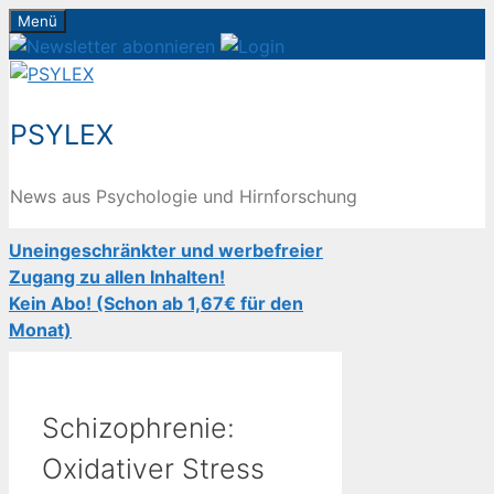
Zum
Menü
Inhalt
springen
PSYLEX
News aus Psychologie und Hirnforschung
Uneingeschränkter und werbefreier
Zugang zu allen Inhalten!
Kein Abo! (Schon ab 1,67€ für den
Monat)
Schizophrenie:
Oxidativer Stress