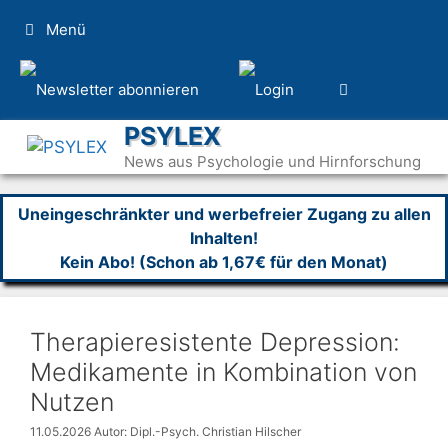
Zum
Menü
Inhalt
springen
PSYLEX
News aus Psychologie und Hirnforschung
Uneingeschränkter und werbefreier Zugang zu allen
Inhalten!
Kein Abo! (Schon ab 1,67€ für den Monat)
Therapieresistente Depression:
Medikamente in Kombination von
Nutzen
11.05.2026
Autor: Dipl.-Psych. Christian Hilscher