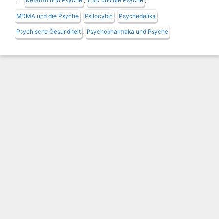
Ketamin und Psyche
,
LSD und die Psyche
,
MDMA und die Psyche
,
Psilocybin
,
Psychedelika
,
Psychische Gesundheit
,
Psychopharmaka und Psyche