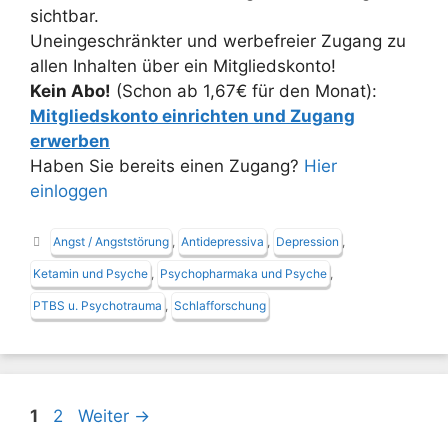
sichtbar.
Uneingeschränkter und werbefreier Zugang zu
allen Inhalten über ein Mitgliedskonto!
Kein Abo!
(Schon ab 1,67€ für den Monat):
Mitgliedskonto einrichten und Zugang
erwerben
Haben Sie bereits einen Zugang?
Hier
einloggen
Schlagwörter
Angst / Angststörung
,
Antidepressiva
,
Depression
,
Ketamin und Psyche
,
Psychopharmaka und Psyche
,
PTBS u. Psychotrauma
,
Schlafforschung
Seite
Seite
1
2
Weiter
→