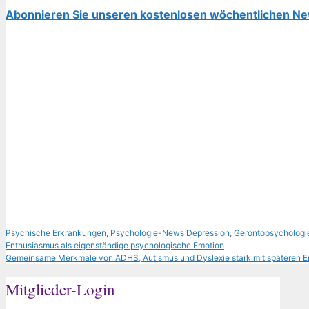
Abonnieren Sie unseren kostenlosen wöchentlichen Ne
Kategorien
Schlagwörter
Psychische Erkrankungen
,
Psychologie-News
Depression
,
Gerontopsychologie
Enthusiasmus als eigenständige psychologische Emotion
Gemeinsame Merkmale von ADHS, Autismus und Dyslexie stark mit späteren E
Mitglieder-Login