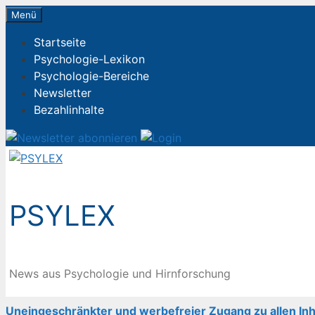
Zum
Menü
Inhalt
Startseite
springen
Psychologie-Lexikon
Psychologie-Bereiche
Newsletter
Bezahlinhalte
PSYLEX
News aus Psychologie und Hirnforschung
Uneingeschränkter und werbefreier Zugang zu allen Inh