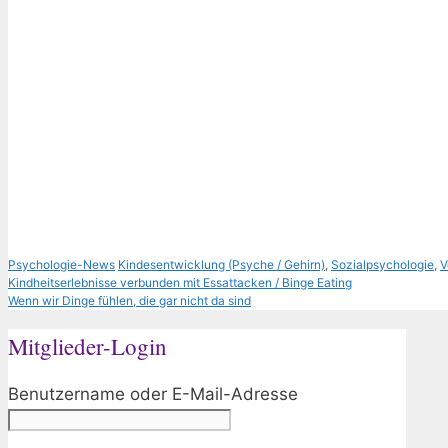
Kategorien
Schlagwörter
Psychologie-News
Kindesentwicklung (Psyche / Gehirn)
,
Sozialpsychologie
,
V
Kindheitserlebnisse verbunden mit Essattacken / Binge Eating
Wenn wir Dinge fühlen, die gar nicht da sind
Mitglieder-Login
Benutzername oder E-Mail-Adresse