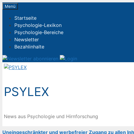
Zum
Menü
Inhalt
Startseite
springen
Psychologie-Lexikon
Psychologie-Bereiche
Newsletter
Bezahlinhalte
PSYLEX
News aus Psychologie und Hirnforschung
Uneingeschränkter und werbefreier Zugang zu allen Inh