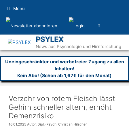
Zum
Menü
Inhalt
springen
PSYLEX
News aus Psychologie und Hirnforschung
Uneingeschränkter und werbefreier Zugang zu allen
Inhalten!
Kein Abo! (Schon ab 1,67€ für den Monat)
Verzehr von rotem Fleisch lässt
Gehirn schneller altern, erhöht
Demenzrisiko
16.01.2025
Autor: Dipl.-Psych. Christian Hilscher